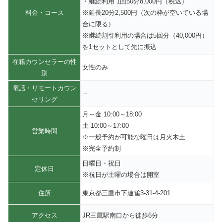
・継続利用 1回50分8,000円（税込）
料金・コース
※延長20分2,500円（次の枠が空いている場
合に限る）
※継続割引利用の場合は5回分（40,000円）
を1セットとして先に振込
在籍カウンセラーの性
女性のみ
別
電話・リモートカウン
－
セリング
月～金 10:00～18:00
土 10:00～17:00
営業時間
※一般予約が可能な曜日は月火木土
※完全予約制
日曜日・祝日
定休日
※祝日が土曜の場合は開室
住所
東京都三鷹市下連雀3-31-4-201
アクセス
JR三鷹駅南口から徒歩6分