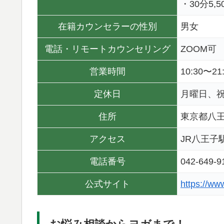
・30分5,
在籍カウンセラーの性別
男女
電話・リモートカウンセリング
ZOOM可
営業時間
10:30〜2
定休日
月曜日、
住所
東京都八王子
アクセス
JR八王子
電話番号
042-649-9
公式サイト
https://ww