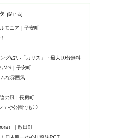
次
ハルモニア｜子安町
で！
ング/占い「カリス」・最大10分無料
ムMei｜子安町
ームな雰囲気
木陰の風｜長房町
フェや公園でも◯
ora）｜散田町
！日本唯一の心理療法PCT