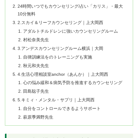
24時間いつでもカウンセリング/占い「カリス」・最大
10分無料
2.​スカイ＆リーフカウンセリング｜上大岡西
アダルトチルドレンに強いカウンセリングルーム
村松奈美先生
3.アンデスカウンセリングルーム横浜｜大岡
自律訓練法をのトレーニングも実施
秋元和夫先生
4.生活心理相談室anchor（あんか）｜上大岡西
心の悩み緩和＆病気予防を推進するカウンセリング
田島聡子先生
5.キミィ・メンタル・サプリ｜上大岡西
自分をコントロールできるようサポート
萩原季満野先生