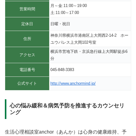
月～金:11:00～19:00
営業時間
土:11:00～17:00
定休日
日曜・祝日
神奈川県横浜市港南区上大岡西2-14-2 ホー
住所
ユウパレス上大岡102号室
横浜市営地下鉄・京浜急行線上大岡駅徒歩6
アクセス
分
電話番号
045-848-3383
公式サイト
http://www.anchormind.jp/
心の悩み緩和＆病気予防を推進するカウンセリ
ング
生活心理相談室anchor（あんか）は心身の健康維持、予