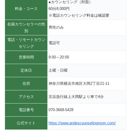
●カウンセリング（対面）
料金・コース
60分8,000円
※電話カウンセリング料金は確認要
在籍カウンセラーの性
男性のみ
別
電話・リモートカウン
電話可
セリング
営業時間
9:00～20:00
定休日
土曜・日曜
住所
神奈川県横浜市南区大岡2丁目21-11
アクセス
京浜急行線上大岡駅より車で4分
電話番号
070-3668-5428
公式サイト
https://www.andescounselingroom.com/