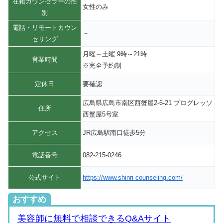
在籍カウンセラーの性
女性のみ
別
電話・リモートカウン
－
セリング
月曜～土曜 9時～21時
営業時間
※完全予約制
定休日
要確認
広島県広島市南区西蟹屋2-6-21 プログレッソ
住所
西蟹屋5号室
アクセス
JR広島駅南口徒歩5分
電話番号
082-215-0246
公式サイト
https://www.shinri-counseling.com/
おすすめ
美容師に無料で相談できるQ&Aサイト