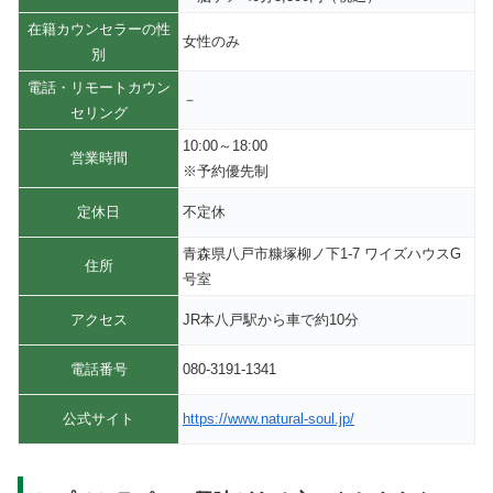
在籍カウンセラーの性
女性のみ
別
電話・リモートカウン
－
セリング
10:00～18:00
営業時間
※予約優先制
定休日
不定休
青森県八戸市糠塚柳ノ下1-7 ワイズハウスG
住所
号室
アクセス
JR本八戸駅から車で約10分
電話番号
080-3191-1341
公式サイト
https://www.natural-soul.jp/