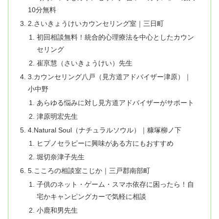
10分無料
2.さいきょうけいカウンセリング室｜三日町
初回相談無料！統合的心理療法を中心としたカウン
セリング
崔亰慧（さいきょうけい）先生
3.カウンセリング八戸（見方道アドバイザー津原）｜
小中野
あらゆる悩みに対し見方道アドバイザーがサポート
津原明宏先生
4.Natural Soul（ナチュラルソウル）｜糠塚柳ノ下
ヒプノセラピーに興味がある方にもおすすめ
堀切奈津子先生
5.こころの相談室こじか｜三戸郡南部町
子供のネット・ゲーム・スマホ依存に困ったら！自
宅かキャンピングカーで気軽に相談
小鹿和男先生