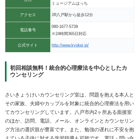
ミュージアムはっち
アクセス
JR八戸駅から徒歩12分
080-1677-5739
電話番号
※24時間365日対応
公式サイト
http://www.kyokei.jp/
初回相談無料！統合的心理療法を中心としたカ
ウンセリング
さいきょうけいカウンセリング室は、問題を抱える本人と
その家族、夫婦やカップルを対象に統合的心理療法を用い
てカウンセリングしています。八戸市内2ヶ所ある面接室
のほか、訪問、電話、メール、オンラインとカウンセリン
グ方法の選択肢が豊富です。また、勉強の遅れに不安を抱
えている子供に対する学習指導も可能です。電話・問い合