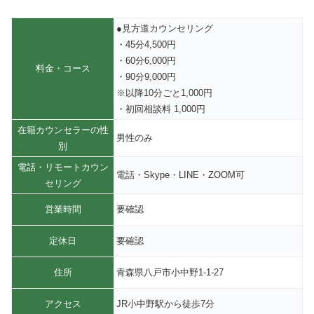
●見方道カウンセリング
・45分4,500円
・60分6,000円
料金・コース
・90分9,000円
※以降10分ごと1,000円
・初回相談料 1,000円
在籍カウンセラーの性
男性のみ
別
電話・リモートカウン
電話・Skype・LINE・ZOOM可
セリング
営業時間
要確認
定休日
要確認
住所
青森県八戸市小中野1-1-27
アクセス
JR小中野駅から徒歩7分