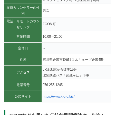
在籍カウンセラーの性
男女
別
電話・リモートカウン
ZOOM可
セリング
営業時間
10:00～21:00
定休日
－
住所
石川県金沢市袋町1-1 ルキューブ金沢4階
JR金沢駅から徒歩15分
アクセス
北陸鉄道バス「武蔵ヶ辻」下車
電話番号
076-255-1245
公式サイト
https://www.k-crc.biz/