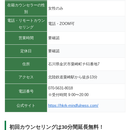
在籍カウンセラーの性
女性のみ
別
電話・リモートカウン
電話・ZOOM可
セリング
営業時間
要確認
定休日
要確認
住所
石川県金沢市粟崎町チ61番地7
アクセス
北陸鉄道粟崎駅から徒歩13分
070-5631-8018
電話番号
※受付時間 9ː00〜20:00
公式サイト
https://hkrk-mindfulness.com/
初回カウンセリングは30分間延長無料！