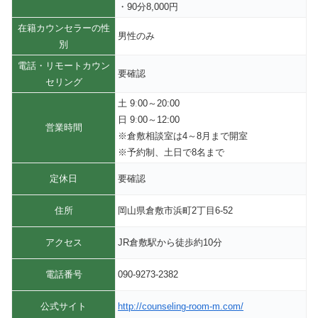
・90分8,000円
在籍カウンセラーの性
男性のみ
別
電話・リモートカウン
要確認
セリング
土 9ː00～20:00
日 9ː00～12:00
営業時間
※倉敷相談室は4～8月まで開室
※予約制、土日で8名まで
定休日
要確認
住所
岡山県倉敷市浜町2丁目6-52
アクセス
JR倉敷駅から徒歩約10分
電話番号
090-9273-2382
公式サイト
http://counseling-room-m.com/