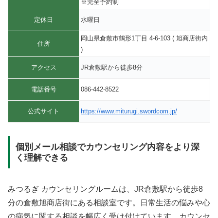
※完全予約制
定休日
水曜日
岡山県倉敷市鶴形1丁目 4-6-103 ( 旭商店街内
住所
)
アクセス
JR倉敷駅から徒歩8分
電話番号
086-442-8522
公式サイト
https://www.miturugi.swordcom.jp/
個別メール相談でカウンセリング内容をより深
く理解できる
みつるぎ カウンセリングルームは、JR倉敷駅から徒歩8
分の倉敷旭商店街にある相談室です。日常生活の悩みや心
の病気に関する相談を幅広く受け付けています。カウンセ