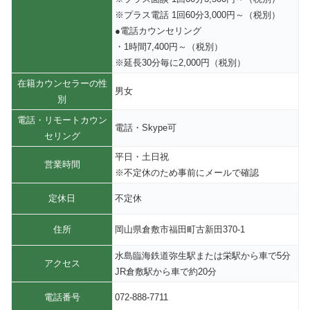
※プラス電話 1回60分3,000円～（税別）
●電話カウンセリング
・1時間7,400円～（税別）
※延長30分毎に2,000円（税別）
在籍カウンセラーの性
男女
別
電話・リモートカウン
電話・Skype可
セリング
平日・土日祝
営業時間
※不定休のため事前にメールで確認
定休日
不定休
住所
岡山県倉敷市福田町古新田370-1
水島臨海鉄道弥生駅または栄駅から車で5分
アクセス
JR倉敷駅から車で約20分
電話番号
072-888-7711