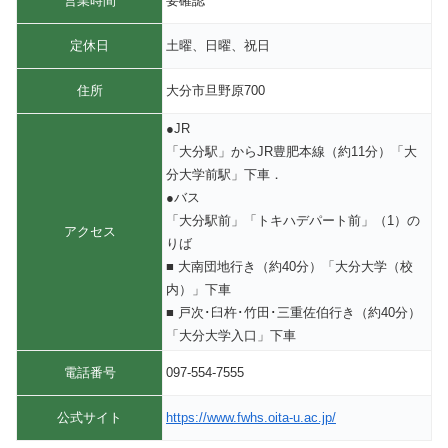
営業時間
要確認
定休日
土曜、日曜、祝日
住所
大分市旦野原700
●JR
「大分駅」からJR豊肥本線（約11分）「大
分大学前駅」下車．
●バス
「大分駅前」「トキハデパート前」（1）の
アクセス
りば
■ 大南団地行き（約40分）「大分大学（校
内）」下車
■ 戸次･臼杵･竹田･三重佐伯行き（約40分）
「大分大学入口」下車
電話番号
097-554-7555
公式サイト
https://www.fwhs.oita-u.ac.jp/