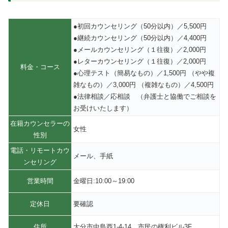
●初回カウンセリング（50分以内）／5,500円
●継続カウンセリング（50分以内）／4,400円
●メールカウンセリング（１往復）／2,000円
●レターカウンセリング（１往復）／2,000円
料金・コース
●心理テスト（簡易なもの）／1,500円 （やや複
雑なもの）／3,000円 （複雑なもの）／4,500円
●法律相談／応相談 （弁護士と協働でご相談を
お受けいたします）
在籍カウンセラーの
女性
性別
電話・リモートカウ
メール、手紙
ンセリング
営業時間
金曜日:10:00～19:00
定休日
要確認
住所
大分市中島西1-4-14 市民の権利ビル3F