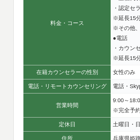
・認定セラ
※延長15分
料金・コース
※その他
●電話
・カウンセ
※延長15分
在籍カウンセラーの性別
女性のみ
電話・リモートカウンセリング
電話・Sky
9ː00～1
営業時間
※完全予
定休日
土曜日・
住所
兵庫県姫路