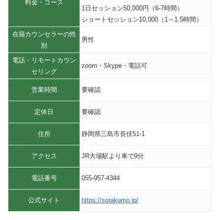
料金・コース
1日セッション50,000円（6-7時間）
ショートセッション10,000（1～1.5時間）
在籍カウンセラーの性
男性
別
電話・リモートカウン
zoom・Skype・電話可
セリング
営業時間
要確認
定休日
要確認
住所
静岡県三島市長伏51-1
アクセス
JR大場駅より車で9分
電話番号
055-957-4344
公式サイト
https://sorakumo.jp/