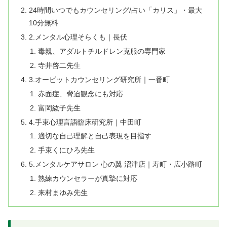
24時間いつでもカウンセリング/占い「カリス」・最大
10分無料
2.メンタル心理そらくも｜長伏
毒親、アダルトチルドレン克服の専門家
寺井啓二先生
3.オービットカウンセリング研究所｜一番町
赤面症、脅迫観念にも対応
富岡紘子先生
4.手束心理言語臨床研究所｜中田町
適切な自己理解と自己表現を目指す
手束くにひろ先生
5.メンタルケアサロン 心の翼 沼津店｜寿町・広小路町
熟練カウンセラーが真摯に対応
来村まゆみ先生