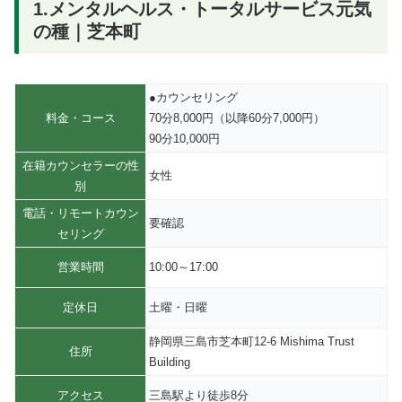
1.メンタルヘルス・トータルサービス元気
の種｜芝本町
●カウンセリング
料金・コース
70分8,000円（以降60分7,000円）
90分10,000円
在籍カウンセラーの性
女性
別
電話・リモートカウン
要確認
セリング
営業時間
10:00～17:00
定休日
土曜・日曜
静岡県三島市芝本町12-6 Mishima Trust
住所
Building
アクセス
三島駅より徒歩8分