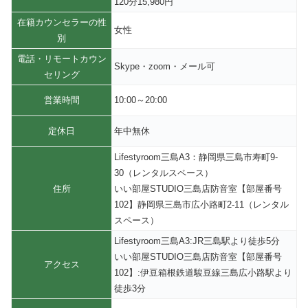
120分15,980円
在籍カウンセラーの性
女性
別
電話・リモートカウン
Skype・zoom・メール可
セリング
営業時間
10:00～20:00
定休日
年中無休
Lifestyroom三島A3：静岡県三島市寿町9-
30（レンタルスペース）
住所
いい部屋STUDIO三島店防音室【部屋番号
102】静岡県三島市広小路町2‐11（レンタル
スペース）
Lifestyroom三島A3:JR三島駅より徒歩5分
いい部屋STUDIO三島店防音室【部屋番号
アクセス
102】:伊豆箱根鉄道駿豆線三島広小路駅より
徒歩3分